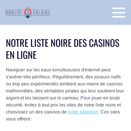
NOTRE LISTE NOIRE DES CASINOS
EN LIGNE
Naviguer sur les eaux tumultueuses d'Internet peut
s'avérer très périlleux. Régulièrement, des joueurs naïfs
ou trop peu expérimentés tombent aux mains de casinos
malhonnêtes, des véritables pirates qui leur soutirent leur
argent et les laissent sur le carreau. Pour jouer en toute
sécurité, évitez à tout prix les sites de notre liste noire et
choisissez un des casinos de
notre sélection
. Ces sites
vous offrent :