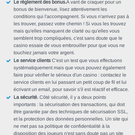
Le règlement des bonus.
A vant de craquer pour un
bonus de bienvenue, lisez attentivement les
conditions qui l'accompagnent. Si vous n'arrivez pas à
les trouver, passez votre chemin ! Si vous les trouvez
mais qu'elles manquent de clarté ou qu'elles vous
semblent trop compliquées, c'est sans doute que le
casino essaie de vous embrouiller pour que vous ne
touchiez jamais votre argent.
Le service clients
C'est un test que vous effectuons
systématiquement mais que vous pouvez également
faire pour vérifier le sérieux d'un casino : contactez le
service clients en lui passant un petit coup de fil et lui
écrivant un email, pour savoir s'il est réactif et efficace.
La sécurité.
Côté sécurité, il y a deux points
importants : la sécurisation des transactions, qui doit
être garantie par des techniques de sécurisation SSL,
et la protection des données personnelles. Un site qui
ne met pas sa politique de confidentialité à la
disposition des joueurs n'est sans doute pas un site