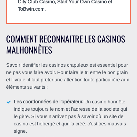
City Club Casino, Start Your Own Casino et
ToBwin.com.
COMMENT RECONNAITRE LES CASINOS
MALHONNÊTES
Savoir identifier les casinos crapuleux est essentiel pour
ne pas vous faire avoir. Pour faire le tri entre le bon grain
et l'ivraie, il faut prêter une attention toute particulière aux
éléments suivants :
Les coordonnées de l'opérateur.
Un casino honnête
indique toujours le nom et l'adresse de la société qui
le gère. Si vous n'arrivez pas à savoir où un site de
casino est hébergé et qui l'a créé, c'est très mauvais
signe.