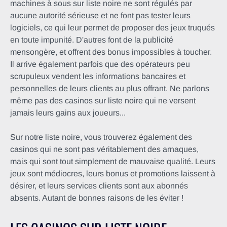
machines à sous sur liste noire ne sont régulés par
aucune autorité sérieuse et ne font pas tester leurs
logiciels, ce qui leur permet de proposer des jeux truqués
en toute impunité. D'autres font de la publicité
mensongère, et offrent des bonus impossibles à toucher.
Il arrive également parfois que des opérateurs peu
scrupuleux vendent les informations bancaires et
personnelles de leurs clients au plus offrant. Ne parlons
même pas des casinos sur liste noire qui ne versent
jamais leurs gains aux joueurs...
Sur notre liste noire, vous trouverez également des
casinos qui ne sont pas véritablement des arnaques,
mais qui sont tout simplement de mauvaise qualité. Leurs
jeux sont médiocres, leurs bonus et promotions laissent à
désirer, et leurs services clients sont aux abonnés
absents. Autant de bonnes raisons de les éviter !