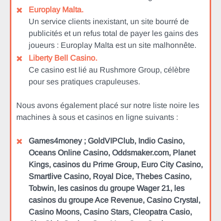
Europlay Malta.
Un service clients inexistant, un site bourré de
publicités et un refus total de payer les gains des
joueurs : Europlay Malta est un site malhonnête.
Liberty Bell Casino.
Ce casino est lié au Rushmore Group, célèbre
pour ses pratiques crapuleuses.
Nous avons également placé sur notre liste noire les
machines à sous et casinos en ligne suivants :
Games4money ; GoldVIPClub, Indio Casino,
Oceans Online Casino, Oddsmaker.com, Planet
Kings, casinos du Prime Group, Euro City Casino,
Smartlive Casino, Royal Dice, Thebes Casino,
Tobwin, les casinos du groupe Wager 21, les
casinos du groupe Ace Revenue, Casino Crystal,
Casino Moons, Casino Stars, Cleopatra Casio,