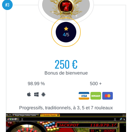
#3
4
/5
250 €
Bonus de bienvenue
98.99 %
500 +
Progressifs, traditionnels, à 3, 5 et 7 rouleaux