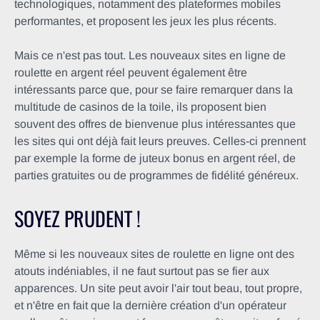
technologiques, notamment des plateformes mobiles
performantes, et proposent les jeux les plus récents.
Mais ce n'est pas tout. Les nouveaux sites en ligne de
roulette en argent réel peuvent également être
intéressants parce que, pour se faire remarquer dans la
multitude de casinos de la toile, ils proposent bien
souvent des offres de bienvenue plus intéressantes que
les sites qui ont déjà fait leurs preuves. Celles-ci prennent
par exemple la forme de juteux bonus en argent réel, de
parties gratuites ou de programmes de fidélité généreux.
SOYEZ PRUDENT !
Même si les nouveaux sites de roulette en ligne ont des
atouts indéniables, il ne faut surtout pas se fier aux
apparences. Un site peut avoir l'air tout beau, tout propre,
et n'être en fait que la dernière création d'un opérateur