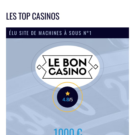
derniers jeux de roulette en ligne.
Des sites qui garantissent la sécurité de toutes vos
LES TOP CASINOS
données, personnelles et bancaires.
Des services clients au top, francophones et à votre
ÉLU SITE DE MACHINES À SOUS N°1
écoute.
EN SAVOIR PLUS
4.8
/5
1000 €