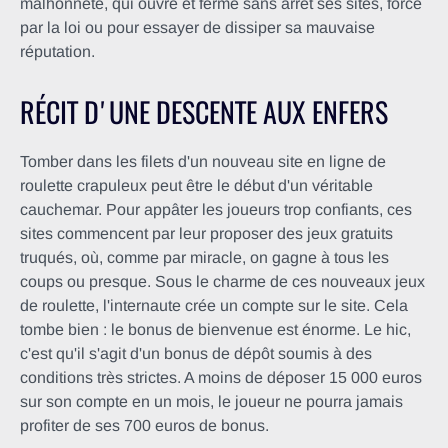
malhonnête, qui ouvre et ferme sans arrêt ses sites, forcé
par la loi ou pour essayer de dissiper sa mauvaise
réputation.
RÉCIT D'UNE DESCENTE AUX ENFERS
Tomber dans les filets d'un nouveau site en ligne de
roulette crapuleux peut être le début d'un véritable
cauchemar. Pour appâter les joueurs trop confiants, ces
sites commencent par leur proposer des jeux gratuits
truqués, où, comme par miracle, on gagne à tous les
coups ou presque. Sous le charme de ces nouveaux jeux
de roulette, l'internaute crée un compte sur le site. Cela
tombe bien : le bonus de bienvenue est énorme. Le hic,
c'est qu'il s'agit d'un bonus de dépôt soumis à des
conditions très strictes. A moins de déposer 15 000 euros
sur son compte en un mois, le joueur ne pourra jamais
profiter de ses 700 euros de bonus.