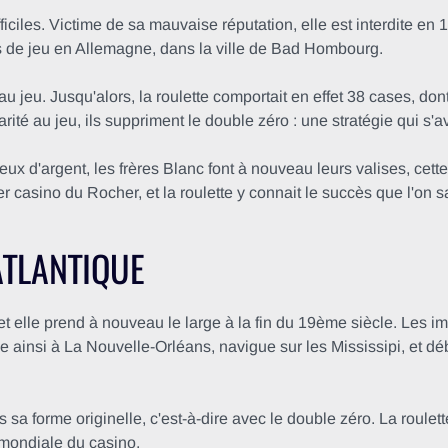
iciles. Victime de sa mauvaise réputation, elle est interdite en
es de jeu en Allemagne, dans la ville de Bad Hombourg.
au jeu. Jusqu'alors, la roulette comportait en effet 38 cases, do
ité au jeu, ils suppriment le double zéro : une stratégie qui s'
eux d'argent, les frères Blanc font à nouveau leurs valises, cette
er casino du Rocher, et la roulette y connait le succès que l'on sa
ATLANTIQUE
et elle prend à nouveau le large à la fin du 19ème siècle. Les 
e ainsi à La Nouvelle-Orléans, navigue sur les Mississipi, et dé
s sa forme originelle, c'est-à-dire avec le double zéro. La roule
e mondiale du casino.