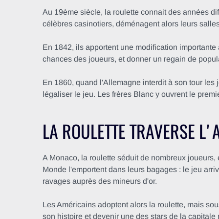
Au 19ème siècle, la roulette connait des années diff
célèbres casinotiers, déménagent alors leurs sall
En 1842, ils apportent une modification importante 
chances des joueurs, et donner un regain de popular
En 1860, quand l'Allemagne interdit à son tour les j
légaliser le jeu. Les frères Blanc y ouvrent le premi
LA ROULETTE TRAVERSE L'
A Monaco, la roulette séduit de nombreux joueurs, 
Monde l'emportent dans leurs bagages : le jeu arriv
ravages auprès des mineurs d'or.
Les Américains adoptent alors la roulette, mais sou
son histoire et devenir une des stars de la capital