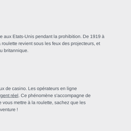
re aux Etats-Unis pendant la prohibition. De 1919 à
roulette revient sous les feux des projecteurs, et
u britannique.
eux de casino. Les opérateurs en ligne
gent réel
. Ce phénomène s'accompagne de
e vous mettre à la roulette, sachez que les
venture !