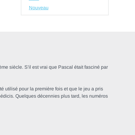
Nouveau
e siècle. S'il est vrai que Pascal était fasciné par
é utilisé pour la première fois et que le jeu a pris
e Médicis. Quelques décennies plus tard, les numéros