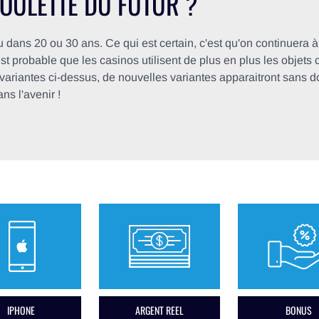
OULETTE DU FUTUR ?
u dans 20 ou 30 ans. Ce qui est certain, c'est qu'on continuera 
est probable que les casinos utilisent de plus en plus les objet
s variantes ci-dessus, de nouvelles variantes apparaitront sans do
ns l'avenir !
IPHONE
ARGENT REEL
BONUS