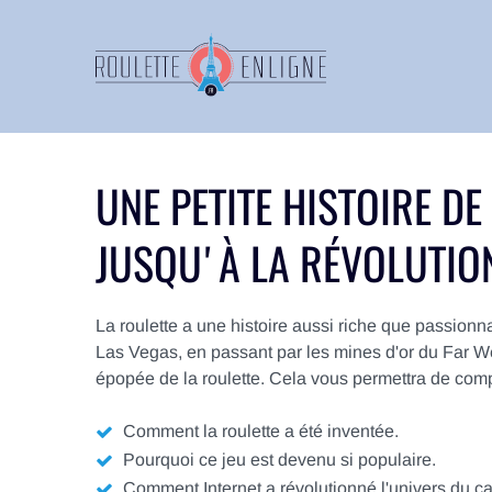
UNE PETITE HISTOIRE DE
JUSQU'À LA RÉVOLUTIO
La roulette a une histoire aussi riche que passion
Las Vegas, en passant par les mines d'or du Far We
épopée de la roulette. Cela vous permettra de com
Comment la roulette a été inventée.
Pourquoi ce jeu est devenu si populaire.
Comment Internet a révolutionné l'univers du ca