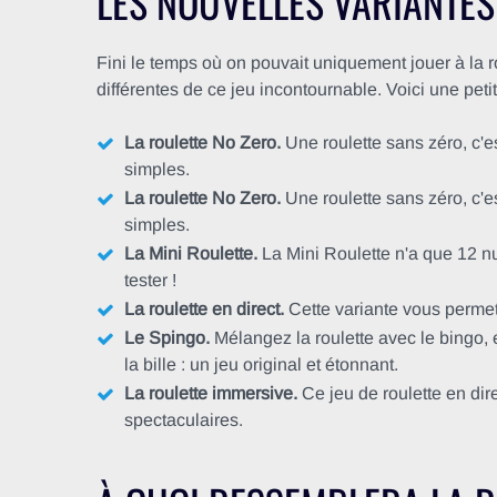
LES NOUVELLES VARIANTES
Fini le temps où on pouvait uniquement jouer à la r
différentes de ce jeu incontournable. Voici une petit
La roulette No Zero.
Une roulette sans zéro, c'e
simples.
La roulette No Zero.
Une roulette sans zéro, c'e
simples.
La Mini Roulette.
La Mini Roulette n'a que 12 num
tester !
La roulette en direct.
Cette variante vous permet 
Le Spingo.
Mélangez la roulette avec le bingo, 
la bille : un jeu original et étonnant.
La roulette immersive.
Ce jeu de roulette en dir
spectaculaires.