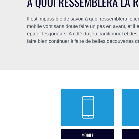
À QUOI RESSEMBLERA LA R
Il est impossible de savoir à quoi ressemblera le je
mobile vont sans doute faire un pas en avant, et il 
épater les joueurs. A côté du jeu traditionnel et de
faire bien continuer à faire de belles découvertes da
MOBILE