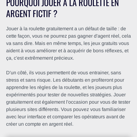
POURQUOI JOUER À LA ROULETTE EN
ARGENT FICTIF ?
Jouer à la roulette gratuitement a un défaut de taille : de
cette façon, vous ne pourrez pas gagner d'agent réel, cela
va sans dire. Mais en même temps, les jeux gratuits vous
aident à vous améliorer et à acquérir de bons réflexes, et
ça, c'est extrêmement précieux.
D'un côté, ils vous permettent de vous entrainer, sans
stress et sans risque. Les débutants en profiteront pour
apprendre les règles de la roulette, et les joueurs plus
expérimentés pour tester de nouvelles stratégies. Jouer
gratuitement est également l'occasion pour vous de tester
plusieurs sites différents. Vous pouvez vous familiariser
avec leur interface et comparer les opérateurs avant de
créer un compte en argent réel.