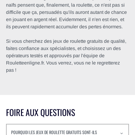
naïfs pensent que, finalement, la roulette, ce n'est pas si
difficile que ça, persuadés qu'ils auront autant de chance
en jouant en argent réel. Evidemment, il n'en est rien, et
ils peuvent rapidement accumuler des pertes énormes.
Si vous cherchez des jeux de roulette gratuits de qualité,
faites confiance aux spécialistes, et choisissez un des
opérateurs testés et approuvés par l'équipe de
Rouletteenligne.fr. Vous verrez, vous ne le regretterez
pas !
FOIRE AUX QUESTIONS
POURQUOI LES JEUX DE ROULETTE GRATUITS SONT-ILS