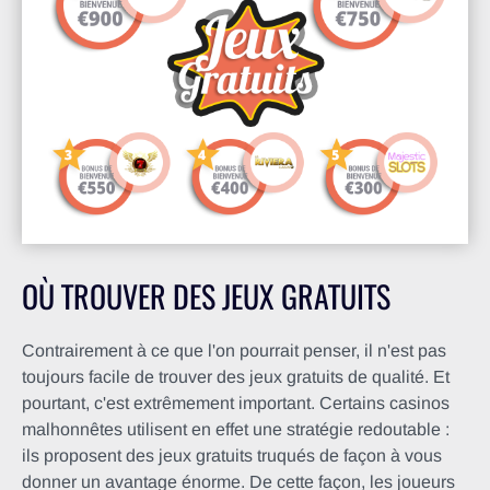
OÙ TROUVER DES JEUX GRATUITS
Contrairement à ce que l'on pourrait penser, il n'est pas
toujours facile de trouver des jeux gratuits de qualité. Et
pourtant, c'est extrêmement important. Certains casinos
malhonnêtes utilisent en effet une stratégie redoutable :
ils proposent des jeux gratuits truqués de façon à vous
donner un avantage énorme. De cette façon, les joueurs