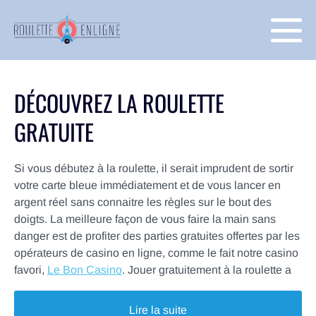
DÉCOUVREZ LA ROULETTE
GRATUITE
Si vous débutez à la roulette, il serait imprudent de sortir
votre carte bleue immédiatement et de vous lancer en
argent réel sans connaitre les règles sur le bout des
doigts. La meilleure façon de vous faire la main sans
danger est de profiter des parties gratuites offertes par les
opérateurs de casino en ligne, comme le fait notre casino
favori,
Le Bon Casino
. Jouer gratuitement à la roulette a
de nombreux avantages :
Lire la suite