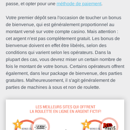
passe, et opter pour une
méthode de paiement
.
Votre premier dépôt sera l'occasion de toucher un bonus
de bienvenue, qui est généralement proportionnel au
montant versé sur votre compte casino. Mais attention :
cet argent n'est pas complètement gratuit. Les bonus de
bienvenue doivent en effet être libérés, selon des
conditions qui varient selon les opérateurs. Dans la
plupart des cas, vous devrez miser un certain nombre de
fois le montant de votre bonus. Certains opérateurs offrent
également, dans leur package de bienvenue, des parties
gratuites. Malheureusement, il s'agit généralement de
parties de machines à sous et non de roulette.