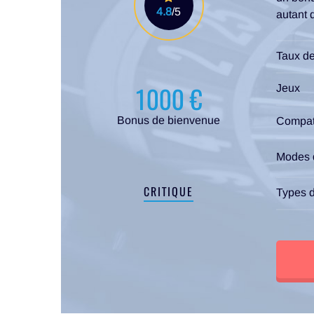
4.8
/5
autant 
Taux de
1000 €
Jeux
Bonus de bienvenue
Compat
Modes 
CRITIQUE
Types d