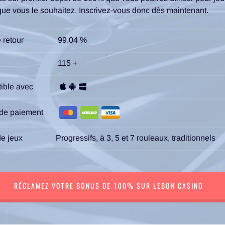
que vous le souhaitez. Inscrivez-vous donc dès maintenant.
 retour
99.04 %
115 +
ible avec
de paiement
e jeux
Progressifs, à 3, 5 et 7 rouleaux, traditionnels
RÉCLAMEZ VOTRE BONUS DE 100% SUR LEBON CASINO