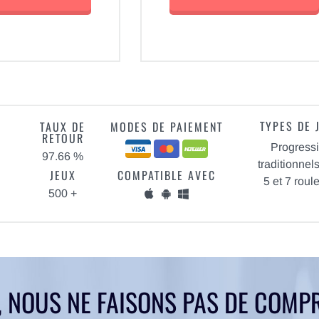
TYPES DE 
TAUX DE
MODES DE PAIEMENT
RETOUR
Progressi
97.66 %
traditionnels
JEUX
COMPATIBLE AVEC
5 et 7 roul
500 +
, NOUS NE FAISONS PAS DE COMP