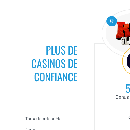
#2
PLUS DE
CASINOS DE
CONFIANCE
5
Bonus 
Taux de retour %
Jeux