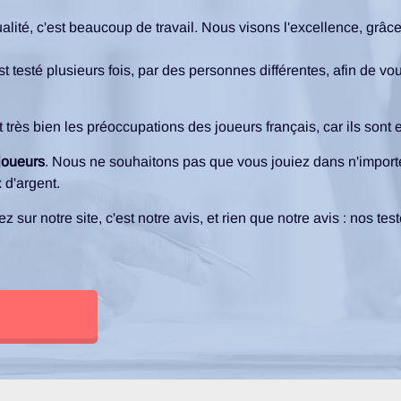
qualité, c'est beaucoup de travail. Nous visons l'excellence, gr
t testé plusieurs fois, par des personnes différentes, afin de v
 très bien les préoccupations des joueurs français, car ils sont
joueurs
. Nous ne souhaitons pas que vous jouiez dans n'import
d'argent.
z sur notre site, c'est notre avis, et rien que notre avis : nos tes