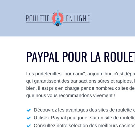
PAYPAL POUR LA ROULET
Les portefeuilles "normaux", aujourd'hui, c'est dépa
qui garantissent des transactions sûres et rapides.
bien, il est pris en charge par de nombreux sites de 
que nous vous recommandons vivement !
Découvrez les avantages des sites de roulette 
Utilisez Paypal pour jouer sur un site de roulett
Consultez notre sélection des meilleurs casinos