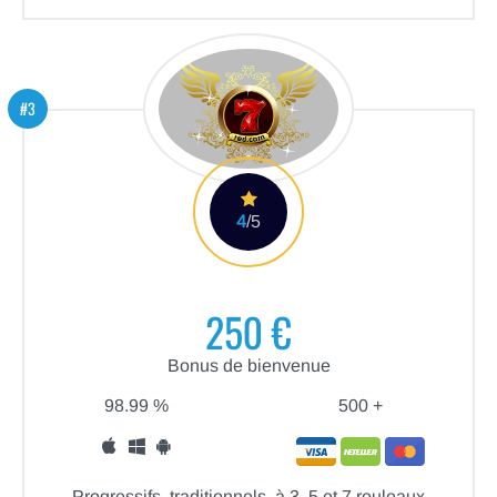
#3
4
/5
250 €
Bonus de bienvenue
98.99 %
500 +
Progressifs, traditionnels, à 3, 5 et 7 rouleaux