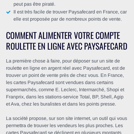
peut pas être piraté.
Il est très facile de trouver Paysafecard en France, car
elle est proposée par de nombreux points de vente.
COMMENT ALIMENTER VOTRE COMPTE
ROULETTE EN LIGNE AVEC PAYSAFECARD
La première chose à faire, pour déposer sur un site de
roulette en ligne en argent réel avec Paysafecard, est de
trouver un point de vente près de chez vous. En France,
les cartes Paysafecard sont vendues dans certains
supermarchés, comme E. Leclerc, Intermarché, Shopi et
Franprix, dans les stations-service Total, BP, Shell, Agip
et Ava, chez les buralistes et dans les points presse.
La société propose, sur son site internet, un outil qui vous
permettra de trouver les vendeurs les plus proches. Les
cartes Paysafecard se déclinent en plusieurs montants