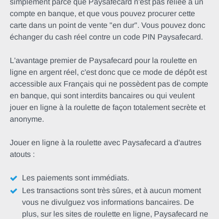
simplement parce que Paysafecard n'est pas reliée à un
compte en banque, et que vous pouvez procurer cette
carte dans un point de vente "en dur". Vous pouvez donc
échanger du cash réel contre un code PIN Paysafecard.
L'avantage premier de Paysafecard pour la roulette en
ligne en argent réel, c'est donc que ce mode de dépôt est
accessible aux Français qui ne possèdent pas de compte
en banque, qui sont interdits bancaires ou qui veulent
jouer en ligne à la roulette de façon totalement secrète et
anonyme.
Jouer en ligne à la roulette avec Paysafecard a d'autres
atouts :
Les paiements sont immédiats.
Les transactions sont très sûres, et à aucun moment
vous ne divulguez vos informations bancaires. De
plus, sur les sites de roulette en ligne, Paysafecard ne