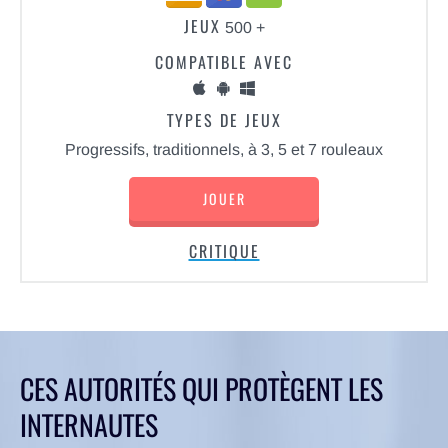
JEUX
500 +
COMPATIBLE AVEC
TYPES DE JEUX
Progressifs, traditionnels, à 3, 5 et 7 rouleaux
JOUER
CRITIQUE
CES AUTORITÉS QUI PROTÈGENT LES
INTERNAUTES