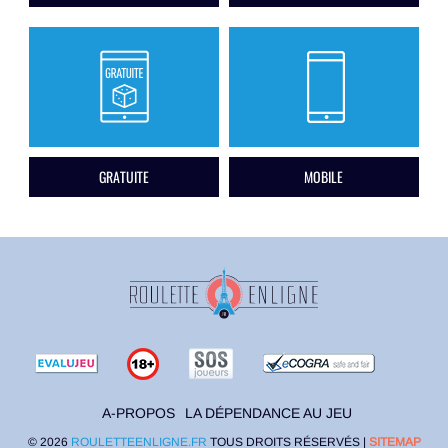
GRATUITE
MOBILE
A-PROPOS
LA DÉPENDANCE AU JEU
© 2026
ROULETTEENLIGNE.FR
TOUS DROITS RÉSERVÉS |
SITEMAP