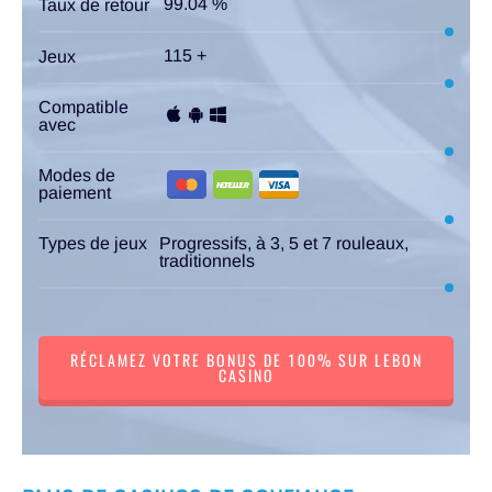
99.04 %
Taux de retour
115 +
Jeux
Compatible
avec
Modes de
paiement
Types de jeux
Progressifs, à 3, 5 et 7 rouleaux,
traditionnels
RÉCLAMEZ VOTRE BONUS DE 100% SUR LEBON
CASINO