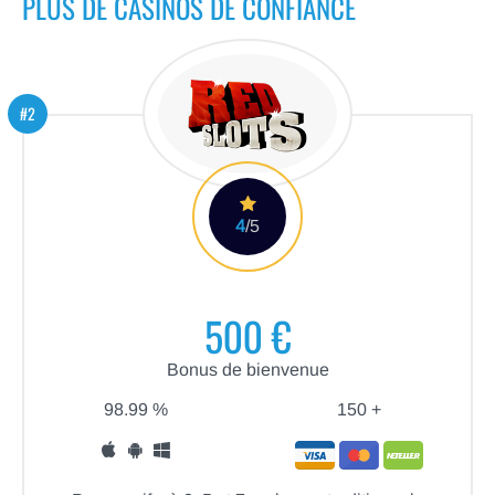
PLUS DE CASINOS DE CONFIANCE
#2
4
/5
500 €
Bonus de bienvenue
98.99 %
150 +