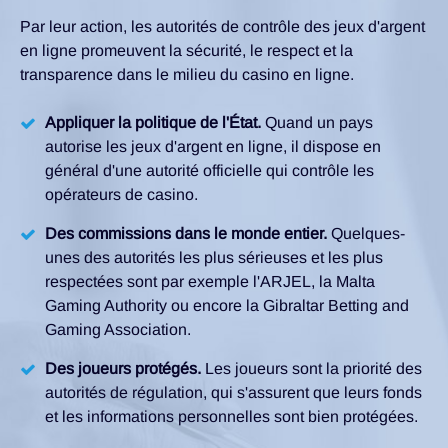
Par leur action, les autorités de contrôle des jeux d'argent
en ligne promeuvent la sécurité, le respect et la
transparence dans le milieu du casino en ligne.
Appliquer la politique de l'État.
Quand un pays
autorise les jeux d'argent en ligne, il dispose en
général d'une autorité officielle qui contrôle les
opérateurs de casino.
Des commissions dans le monde entier.
Quelques-
unes des autorités les plus sérieuses et les plus
respectées sont par exemple l'ARJEL, la Malta
Gaming Authority ou encore la Gibraltar Betting and
Gaming Association.
Des joueurs protégés.
Les joueurs sont la priorité des
autorités de régulation, qui s'assurent que leurs fonds
et les informations personnelles sont bien protégées.