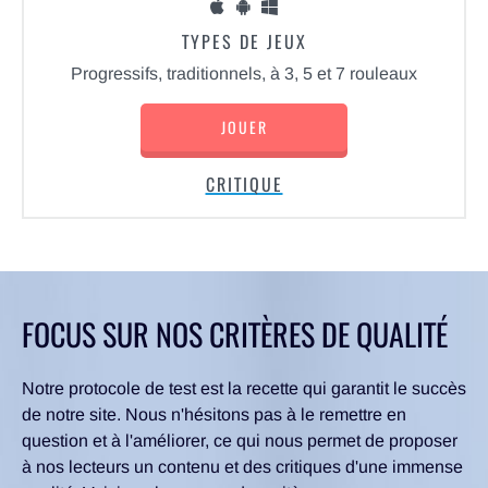
TYPES DE JEUX
Progressifs, traditionnels, à 3, 5 et 7 rouleaux
JOUER
CRITIQUE
FOCUS SUR NOS CRITÈRES DE QUALITÉ
Notre protocole de test est la recette qui garantit le succès
de notre site. Nous n'hésitons pas à le remettre en
question et à l'améliorer, ce qui nous permet de proposer
à nos lecteurs un contenu et des critiques d'une immense