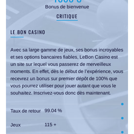
Bonus de bienvenue
CRITIQUE
LE BON CASINO
Avec sa large gamme de jeux, ses bonus incroyables
et ses options bancaires fiables, LeBon Casino est
un site sur lequel vous passerez de merveilleux
moments. En effet, dès le début de l’expérience, vous
recevrez un bonus sur premier dépôt de 100% que
vous pourrez utiliser pour jouer autant que vous le
souhaitez. Inscrivez-vous donc dès maintenant.
99.04 %
Taux de retour
115 +
Jeux