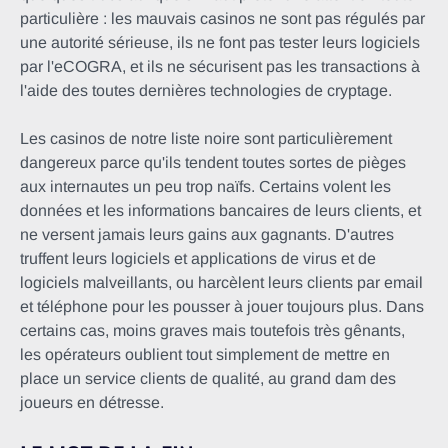
particulière : les mauvais casinos ne sont pas régulés par
une autorité sérieuse, ils ne font pas tester leurs logiciels
par l'eCOGRA, et ils ne sécurisent pas les transactions à
l'aide des toutes dernières technologies de cryptage.
Les casinos de notre liste noire sont particulièrement
dangereux parce qu'ils tendent toutes sortes de pièges
aux internautes un peu trop naïfs. Certains volent les
données et les informations bancaires de leurs clients, et
ne versent jamais leurs gains aux gagnants. D'autres
truffent leurs logiciels et applications de virus et de
logiciels malveillants, ou harcèlent leurs clients par email
et téléphone pour les pousser à jouer toujours plus. Dans
certains cas, moins graves mais toutefois très gênants,
les opérateurs oublient tout simplement de mettre en
place un service clients de qualité, au grand dam des
joueurs en détresse.