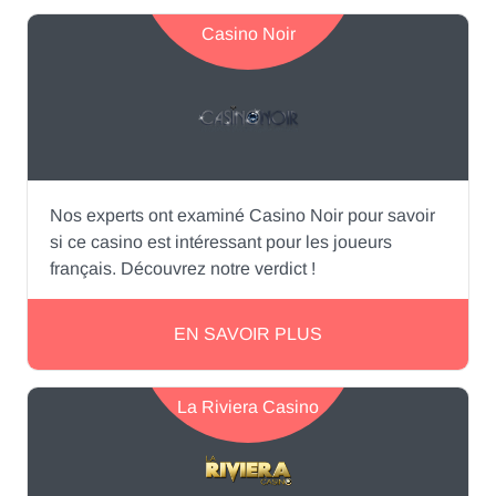
Casino Noir
Nos experts ont examiné Casino Noir pour savoir
si ce casino est intéressant pour les joueurs
français. Découvrez notre verdict !
EN SAVOIR PLUS
La Riviera Casino