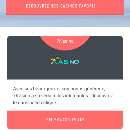
DÉCOUVREZ NOS CASINOS FAVORIS
7Kasino
Avec ses beaux jeux et son bonus généreux,
7Kasino a su séduire les internautes : découvrez-
le dans notre critique.
EN SAVOIR PLUS