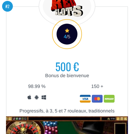
#2
4
/5
500 €
Bonus de bienvenue
98.99 %
150 +
Progressifs, à 3, 5 et 7 rouleaux, traditionnels